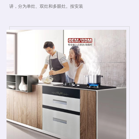
讲，分为单灶、双灶和多眼灶。按安装