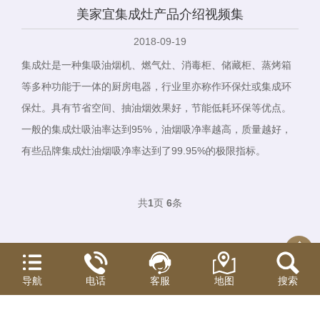
美家宜集成灶产品介绍视频集
2018-09-19
集成灶是一种集吸油烟机、燃气灶、消毒柜、储藏柜、蒸烤箱
等多种功能于一体的厨房电器，行业里亦称作环保灶或集成环
保灶。具有节省空间、抽油烟效果好，节能低耗环保等优点。
一般的集成灶吸油率达到95%，油烟吸净率越高，质量越好，
有些品牌集成灶油烟吸净率达到了99.95%的极限指标。
共
1
页
6
条
2016-2020@中山市美家宜电器有限公司版权所有
导航
电话
客服
地图
搜索